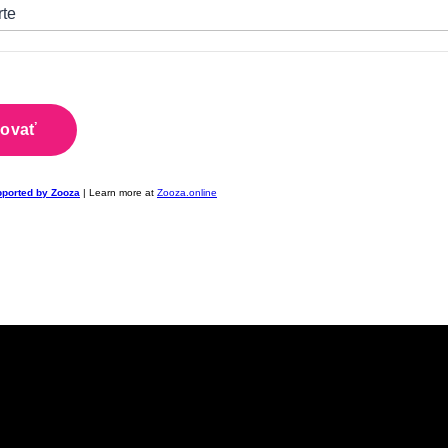
pported by Zooza
| Learn more at
Zooza.online