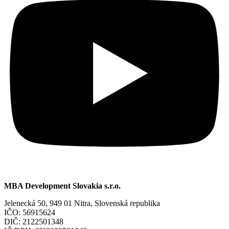
MBA Development Slovakia s.r.o.
Jelenecká 50, 949 01 Nitra, Slovenská republika
IČO: 56915624
DIČ: 2122501348