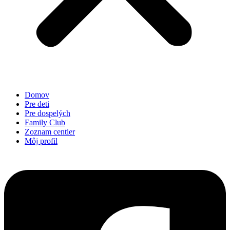
Domov
Pre deti
Pre dospelých
Family Club
Zoznam centier
Môj profil