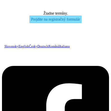
Žiadne termíny.
Prejdite na registračný formulár
Slovensky
English
Česky
Deutsch
Română
Italiano