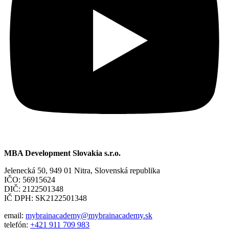
MBA Development Slovakia s.r.o.
Jelenecká 50, 949 01 Nitra, Slovenská republika
IČO: 56915624
DIČ: 2122501348
IČ DPH: SK2122501348
email:
mybrainacademy@mybrainacademy.sk
telefón:
+421 911 709 983